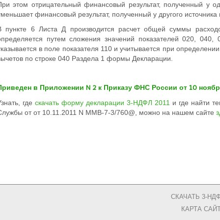
При этом отрицательный финансовый результат, полученный у од
уменьшает финансовый результат, полученный у другого источника
В пункте 6 Листа Д производится расчет общей суммы расходо
определяется путем сложения значений показателей 020, 040, 0
указывается в поле показателя 110 и учитывается при определени
вычетов по строке 040 Раздела 1 формы Декларации.
Приведен в Приложении N 2 к Приказу ФНС России от 10 нояб
Узнать, где
скачать форму декларации 3-НДФЛ 2011
и где найти т
Службы от от 10.11.2011 N ММВ-7-3/760@, можно на нашем сайте
з
СКАЧАТЬ 3-НД
КАРТА САЙ