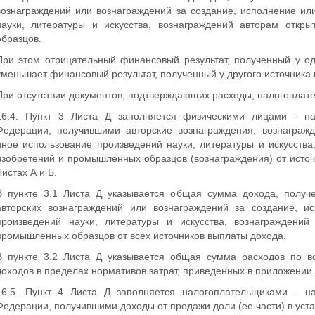
вознаграждений или вознаграждений за создание, исполнение ил
науки, литературы и искусства, вознаграждений авторам откр
образцов.
При этом отрицательный финансовый результат, полученный у од
уменьшает финансовый результат, полученный у другого источника
При отсутствии документов, подтверждающих расходы, налогоплате
16.4. Пункт 3 Листа Д заполняется физическими лицами - на
Федерации, получившими авторские вознаграждения, вознагражд
иное использование произведений науки, литературы и искусства
изобретений и промышленных образцов (вознаграждения) от источ
Листах А и Б.
В пункте 3.1 Листа Д указывается общая сумма дохода, получ
авторских вознаграждений или вознаграждений за создание, и
произведений науки, литературы и искусства, вознаграждений
промышленных образцов от всех источников выплаты дохода.
В пункте 3.2 Листа Д указывается общая сумма расходов по в
доходов в пределах нормативов затрат, приведенных в приложении 
16.5. Пункт 4 Листа Д заполняется налогоплательщиками - н
Федерации, получившими доходы от продажи доли (ее части) в уст