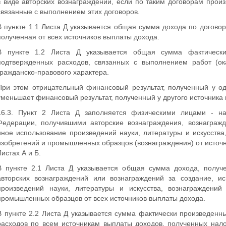
в виде авторских вознаграждений, если по таким договорам прои
связанные с выполнением этих договоров.
В пункте 1.1 Листа Д указывается общая сумма дохода по договор
полученная от всех источников выплаты дохода.
В пункте 1.2 Листа Д указывается общая сумма фактически
подтвержденных расходов, связанных с выполнением работ (ок
гражданско-правового характера.
При этом отрицательный финансовый результат, полученный у од
уменьшает финансовый результат, полученный у другого источника
16.3. Пункт 2 Листа Д заполняется физическими лицами - на
Федерации, получившими авторские вознаграждения, вознагражд
иное использование произведений науки, литературы и искусства
изобретений и промышленных образцов (вознаграждения) от источн
Листах А и Б.
В пункте 2.1 Листа Д указывается общая сумма дохода, получ
авторских вознаграждений или вознаграждений за создание, и
произведений науки, литературы и искусства, вознаграждений
промышленных образцов от всех источников выплаты дохода.
В пункте 2.2 Листа Д указывается сумма фактически произведен
расходов по всем источникам выплаты доходов, полученных нало