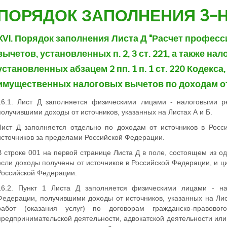
ПОРЯДОК ЗАПОЛНЕНИЯ 3-
XVI. Порядок заполнения Листа Д "Расчет профе
вычетов, установленных п. 2, 3 ст. 221, а также на
установленных абзацем 2 пп. 1 п. 1 ст. 220 Кодекса
имущественных налоговых вычетов по доходам о
16.1. Лист Д заполняется физическими лицами - налоговыми р
получившими доходы от источников, указанных на Листах А и Б.
Лист Д заполняется отдельно по доходам от источников в Росс
источников за пределами Российской Федерации.
В строке 001 на первой странице Листа Д в поле, состоящем из о
если доходы получены от источников в Российской Федерации, и ц
Российской Федерации.
16.2. Пункт 1 Листа Д заполняется физическими лицами - на
Федерации, получившими доходы от источников, указанных на Лис
работ (оказания услуг) по договорам гражданско-правово
предпринимательской деятельности, адвокатской деятельности или 