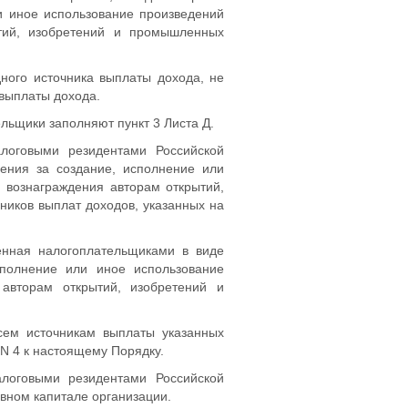
и иное использование произведений
ытий, изобретений и промышленных
ного источника выплаты дохода, не
 выплаты дохода.
льщики заполняют пункт 3 Листа Д.
логовыми резидентами Российской
ения за создание, исполнение или
, вознаграждения авторам открытий,
ников выплат доходов, указанных на
енная налогоплательщиками в виде
сполнение или иное использование
 авторам открытий, изобретений и
сем источникам выплаты указанных
N 4 к настоящему Порядку.
алоговыми резидентами Российской
авном капитале организации.