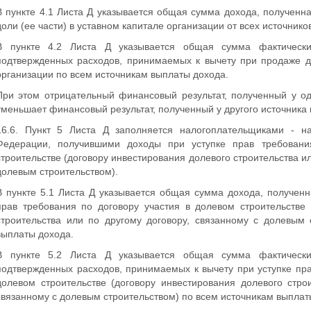
В пункте 4.1 Листа Д указывается общая сумма дохода, получен
доли (ее части) в уставном капитале организации от всех источник
В пункте 4.2 Листа Д указывается общая сумма фактически
подтвержденных расходов, принимаемых к вычету при продаже до
организации по всем источникам выплаты дохода.
При этом отрицательный финансовый результат, полученный у од
уменьшает финансовый результат, полученный у другого источника
16.6. Пункт 5 Листа Д заполняется налогоплательщиками - н
Федерации, получившими доходы при уступке прав требовани
строительстве (договору инвестирования долевого строительства ил
долевым строительством).
В пункте 5.1 Листа Д указывается общая сумма дохода, получен
прав требования по договору участия в долевом строительстве 
строительства или по другому договору, связанному с долевым 
выплаты дохода.
В пункте 5.2 Листа Д указывается общая сумма фактически
подтвержденных расходов, принимаемых к вычету при уступке пра
долевом строительстве (договору инвестирования долевого стро
связанному с долевым строительством) по всем источникам выплат