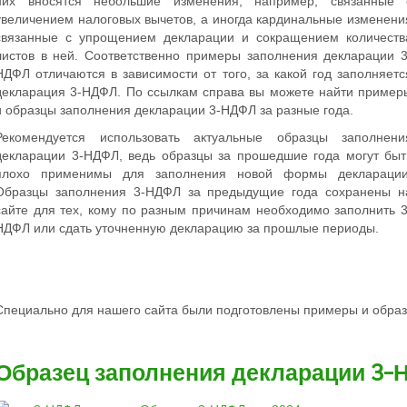
них вносятся небольшие изменения, например, связанные 
увеличением налоговых вычетов, а иногда кардинальные изменени
связанные с упрощением декларации и сокращением количеств
листов в ней. Соответственно примеры заполнения декларации 3
НДФЛ отличаются в зависимости от того, за какой год заполняетс
декларация 3-НДФЛ. По ссылкам справа вы можете найти пример
и образцы заполнения декларации 3-НДФЛ за разные года.
Рекомендуется использовать актуальные образцы заполнени
декларации 3-НДФЛ, ведь образцы за прошедшие года могут быт
плохо применимы для заполнения новой формы декларации
Образцы заполнения 3-НДФЛ за предыдущие года сохранены н
сайте для тех, кому по разным причинам необходимо заполнить 3
НДФЛ или сдать уточненную декларацию за прошлые периоды.
Специально для нашего сайта были подготовлены
примеры и обра
Образец заполнения декларации 3