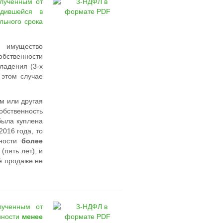
лученным от
дившейся в
ьного срока
 имущество
обственности
ладения (3-х
 этом случае
ом или другая
ственность
была куплена
2016 года, то
нности
более
пять лет), и
ё продаже не
лученным от
нности
менее