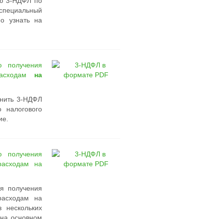
ию 3-НДФЛ по
специальный
о узнать на
 получения
расходам
на
лнить 3-НДФЛ
 налогового
ие.
 получения
расходам на
я получения
расходам на
 нескольких
 на основном