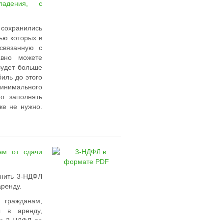
ладения, с
.
е сохранились
ью которых в
связанную с
вно можете
будет больше
иль до этого
инимального
то заполнять
же не нужно.
ам от сдачи
лнить 3-НДФЛ
аренду.
гражданам,
 в аренду,