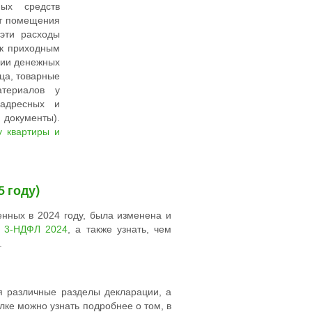
ых средств
нт помещения
 эти расходы
 к приходным
нии денежных
вца, товарные
териалов у
адресных и
документы).
у квартиры и
 году)
енных в 2024 году, была изменена и
ю 3-НДФЛ 2024
, а также узнать, чем
.
ся различные разделы декларации, а
лке можно узнать подробнее о том, в