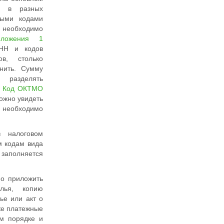
у в разных
зными
кодами
необходимо
иложения 1
ИНН и кодов
в, столько
нить. Сумму
разделять
.
Код ОКТМО
ожно увидеть
 необходимо
 налоговом
м кодам вида
заполняется
о приложить
лья, копию
ье или акт о
же платежные
м порядке и