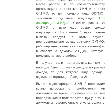
месте работы и по совместительств
организациях с разными ИНН и с ра
ОКТМО
, то для каждого кода ОКТМО 
заполнять отдельный подраздел
Пр
декларации 3-НДФЛ
. Сколько разных 
ОКТМО у источников ваших доходо
подразделов Приложения 1 нужно запол
вычета следует в этом случае 
пропорционально между разными ОКТМО
работодателя (вашего налогового агента) м
в справке о доходах 2-НДФЛ, которую
получить по месту работы.
В случае если налогоплательщиком в
периоде были получены доходы по разны
дохода, то для каждого вида дохода 
отдельная страница «Раздела 2».
Вместе с декларацией 3-НДФЛ необходим
копию договора о приобретении жи
документа на право собственности на жил
передаче жилья налогоплательщику, а так 
документы, оформленные в установленно