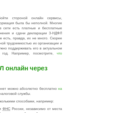
ойти стороной онлайн сервисы,
формация была бы неполной. Многие
 в сети есть платные и бесплатные
лнения и сдачи декларации 3-НДФЛ
 есть, правда, их не много. Скорее
ьной трудоемкостью их организации и
ужно поддерживать его в актуальном
й год. Например, посмотрите,
что
Л онлайн через
рнет можно абсолютно бесплатно
на
налоговой службы.
сколькими способами, например:
ии
ФНС
России, независимо от места