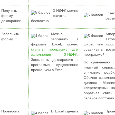
Получить
3-НДФЛ можно
Есте
форму
скачать
серви
декларации
бесплатно.
Заполнить
Можно
Алго
форму
заполнить в
авто
формате Excel, можно
шире, чем прост
скачать программу для
сравнивать воз
заполнения 3-НДФЛ
.
программой.
Заполнять декларацию в
По сравнению с
программе существенно
платный сервис
проще, чем в Excel.
внимание юзаби
Обычно заполнен
диалога. Многи
«переведены» на
обратная связь 
сервиса постояно
Проверить
В Excel сделать
Пров