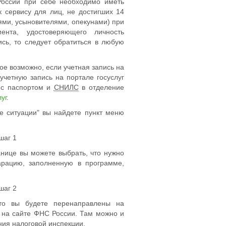
оссии при себе необходимо иметь
к сервису для лиц, не достигших 14
ями, усыновителями, опекунами) при
ента, удостоверяющего личность
ись, то следует обратиться в
любую
ое возможно, если учетная запись на
учетную запись на портале госуслуг
 с паспортом и
СНИЛС
в отделение
уг
.
е ситуации" вы найдете пункт меню
анице вы можете выбрать, что нужно
арацию, заполненную в программе,
 то вы будете перенаправлены на
на сайте ФНС России. Там можно и
ния налоговой инспекции.