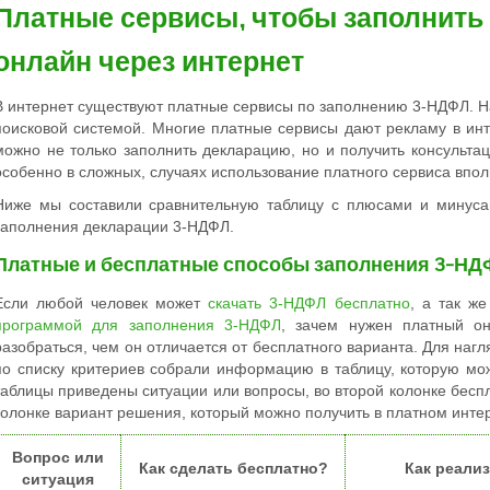
Платные сервисы, чтобы заполнить
онлайн через интернет
В интернет существуют платные сервисы по заполнению 3-НДФЛ. Н
поисковой системой. Многие платные сервисы дают рекламу в ин
можно не только заполнить декларацию, но и получить консульта
особенно в сложных, случаях использование платного сервиса впо
Ниже мы составили сравнительную таблицу с плюсами и минуса
заполнения декларации 3-НДФЛ.
Платные и бесплатные способы заполнения 3-НД
Если любой человек может
скачать 3-НДФЛ бесплатно
, а так ж
программой для заполнения 3-НДФЛ
, зачем нужен платный он
разобраться, чем он отличается от бесплатного варианта. Для наг
по списку критериев собрали информацию в таблицу, которую мо
таблицы приведены ситуации или вопросы, во второй колонке бесп
колонке вариант решения, который можно получить в платном инте
Вопрос или
Как сделать бесплатно?
Как реали
ситуация