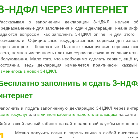
3-НДФЛ ЧЕРЕЗ ИНТЕРНЕТ
Рассказывая о заполнении декларации 3-НДФЛ, нельзя об
предназначенные для заполнения и сдачи декларации, иначе ин
задаются вопросом, как заполнить 3-НДФЛ online, и для этого
возможности. Официальные государственные сервисы для запо
через интернет - бесплатные. Платные коммерческие сервисы тоже
всего, немногочисленность платных сервисов связана со значител
обслуживания. Мало того, что необходимо сделать сервис, ещё н
состоянии, ведь декларация изменяется практически кажды
изменилось в новой 3-НДФЛ
.
Бесплатно заполнить и сдать 3-НДФ
интернет
Заполнить и подать заполненную декларацию 3-НДФЛ через инте
сайте госуслуг
или
в личном кабинете налогоплательщика
на сайте 
Войти в свой личный кабинет на сайте налоговой службы можно не
1
Можно получить логин и пароль лично в
любой
инспекц