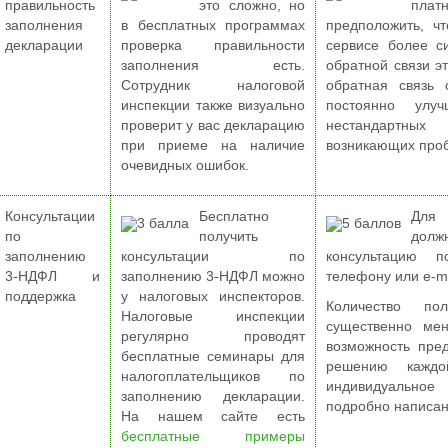
правильность
это сложно, но
платн
заполнения
в бесплатных программах
предположить, ч
декларации
проверка правильности
сервисе более си
заполнения есть.
обратной связи эт
Сотрудник налоговой
обратная связь 
инспекции также визуально
постоянно улу
проверит у вас декларацию
нестандартных
при приеме на наличие
возникающих проб
очевидных ошибок.
Консультации
Бесплатно
Для 
по
получить
долж
заполнению
консультации по
консультацию 
3-НДФЛ и
заполнению 3-НДФЛ можно
телефону или e-ma
поддержка
у налоговых инспекторов.
Количество пол
Налоговые инспекции
существенно мен
регулярно проводят
возможность пре
бесплатные семинары для
решению каждо
налогоплательщиков по
индивидуальное
заполнению декларации.
подробно написан
На нашем сайте есть
бесплатные примеры