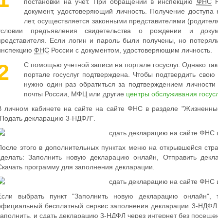
постановки на учет. При обращении в инспекцию
ФНС
Р
документ, удостоверяющий личность. Получение доступа 
лет, осуществляется законными представителями (родител
условии предъявления свидетельства о рождении и докум
представителя. Если логин и пароль были получены, но потерял
инспекцию
ФНС
России с документом, удостоверяющим личность.
2
С помощью учетной записи на портале госуслуг. Однако так
портале госуслуг подтверждена. Чтобы подтвердить свою 
нужно один раз обратиться за подтверждением личности
почты России, МФЦ или другие
центры обслуживания госусл
В личном кабинете на сайте на сайте ФНС в разделе "Жизненны
"Подать декларацию 3-НДФЛ".
После этого в дополнительных пунктах меню на открывшейся стр
сделать: Заполнить новую декларацию онлайн, Отправить декл
Скачать программу для заполнения декларации.
Если выбрать пункт "Заполнить новую декларацию онлайн",
официальный бесплатный сервис заполнения декларации 3-НДФЛ 
заполнить, и сдать декларацию 3-НДФЛ через интернет без посеще