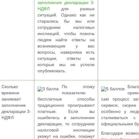
заполнения декларации 3-
НДФЛ
для разных
ситуаций. Однако как ни
старались бы мы или
сотрудники налоговых
инспекций, чтобы помочь
людям найти ответы на
возникающие у вас
вопросы, наверняка есть
ситуации, ответы на
которые мы не успели
опубликовать.
Сколько
По этому
Бла
времени
показателю
орие
занимает
бесплатные способы
сам процесс за
заполнение
традиционно проигрывают
сервисе, скорее
декларации 3-
платным. Если вы
особенно у люде
НДФЛ
ошибетесь в заполнении
сталкиваться с
декларации, то сотрудники
официальными бу
налоговой инспекции
Благодаря возмо
укажут на ошибки, покажут